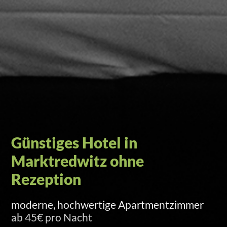
Self-Check-in per Türcode
Versand am Anreisetag um 15 Uhr per SMS
und E-Mail